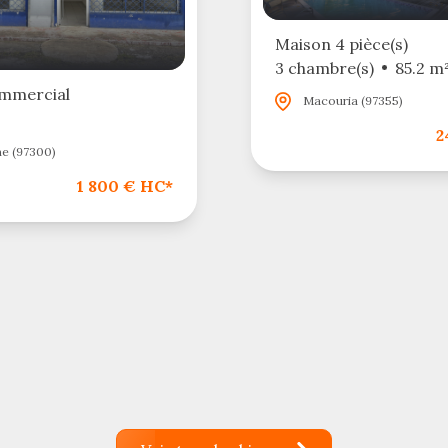
Maison 4 pièce(s)
3 chambre(s)
85.2 m
ommercial
Macouria (97355)
2
e (97300)
1 800 € HC*