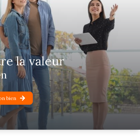
tre la valeur
en
on bien