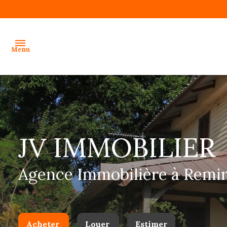
Menu
accueil
ventes
JV IMMOBILIER
locations
gestion
Agence Immobilière à Remi
programmes
neufs
alerte
Acheter
Louer
Estimer