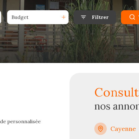
Budget
Filtrer
consul
nos anno
ude personnalisée
Cayenne