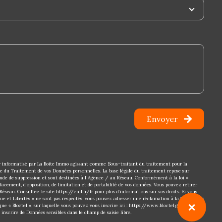
Envoyer
ier informatisé par La Boite Immo agissant comme Sous-traitant du traitement pour la
le du Traitement de vos Données personnelles. La base légale du traitement repose sur
ande de suppression et sont destinées à l'Agence / au Réseau. Conformément à la loi «
effacement, d’opposition, de limitation et de portabilité de vos données. Vous pouvez retirer
éseau. Consultez le site
https://cnil.fr/fr
pour plus d’informations sur vos droits. Si vous
que et Libertés » ne sont pas respectés, vous pouvez adresser une réclamation à la CNIL. Nous
ue « Bloctel », sur laquelle vous pouvez vous inscrire ici :
https://www.bloctel.gouv.fr
. Dans
 inscrire de Données sensibles dans le champ de saisie libre.