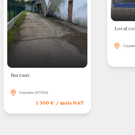
Local c
Cayenn
Bureaux
Cayenne (97300)
1 300 € / mois NAT