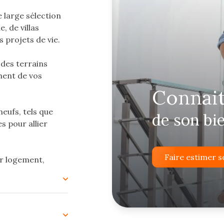
e large sélection
, de villas
s projets de vie.
des terrains
ment de vos
connai
eufs, tels que
de son bi
 pour allier
Faire estimer s
er logement,
eloppement d'une
ent à Cayenne, JV
 à travers toutes
cation, que vous