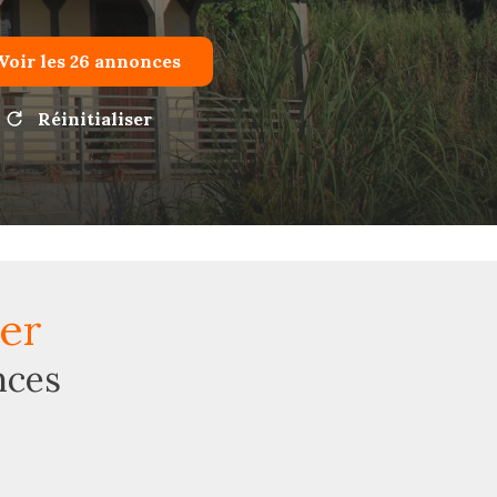
Voir les
26
annonces
Réinitialiser
ter
nces