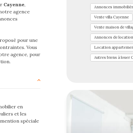
ur
Cayenne
,
Annonces immobiliè
 notre agence
Vente villa Cayenne
annonces
Vente maison de vill
Annonces de locatio
 proposé pour une
ontraintes. Vous
Location apparteme
notre agence, pour
Autres biens à louer
tion.
obilier en
uliers et les
e mention spéciale