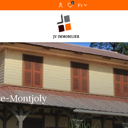
0
Fr
re-Montjoly