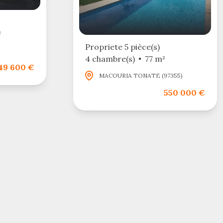
²
Propriete 5 pièce(s)
4 chambre(s)
77 m²
49 600 €
MACOURIA TONATE (97355)
550 000 €