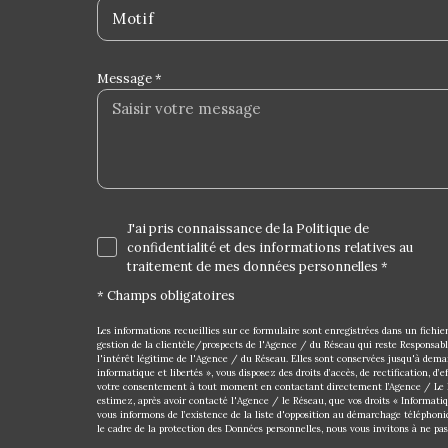
Motif
Message *
J'ai pris connaissance de la Politique de
confidentialité et des informations relatives au
traitement de mes données personnelles *
* Champs obligatoires
Les informations recueillies sur ce formulaire sont enregistrées dans un fich
gestion de la clientèle/prospects de l'Agence / du Réseau qui reste Responsab
l'intérêt légitime de l'Agence / du Réseau. Elles sont conservées jusqu'à dem
informatique et libertés », vous disposez des droits d’accès, de rectification, d’
votre consentement à tout moment en contactant directement l’Agence / Le R
estimez, après avoir contacté l'Agence / le Réseau, que vos droits « Informati
vous informons de l’existence de la liste d'opposition au démarchage téléphoniq
le cadre de la protection des Données personnelles, nous vous invitons à ne pas