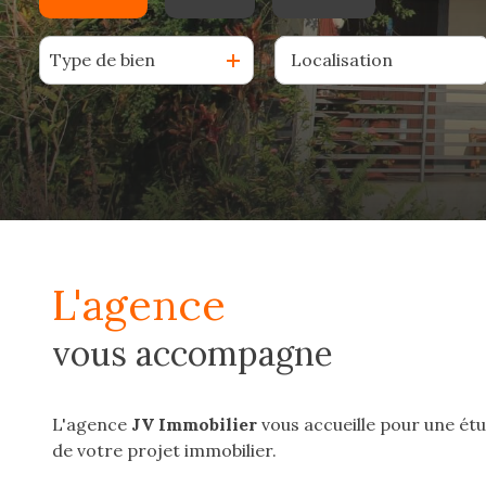
e-
mail
Type de bien
De l'ancien
à l'année
Du neuf
De l'immo pro
estimation
De l'immo pro
contact
l'agence
vous accompagne
L'agence
JV Immobilier
vous accueille pour une ét
de votre projet immobilier.