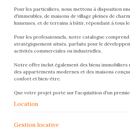
Pour les particuliers, nous mettons à disposition un
d'immeubles, de maisons de village pleines de charme
luxueuses, et de terrains à bâtir, répondant à tous le
Pour les professionnels, notre catalogue comprend 
stratégiquement situés, parfaits pour le développe
activités commerciales ou industrielles.
Notre offre inclut également des biens immobiliers n
des appartements modernes et des maisons conçues
confort et bien-être.
Que votre projet porte sur l'acquisition d'un premi
l'investissement dans un bien immobilier, ou le dév
location
activité professionnelle en Guyane, et particulièrem
Immobilier est votre allié de choix pour vous guider
les étapes de votre transaction immobilière.
gestion locative
Notre objectif est de faciliter votre recherche de lo