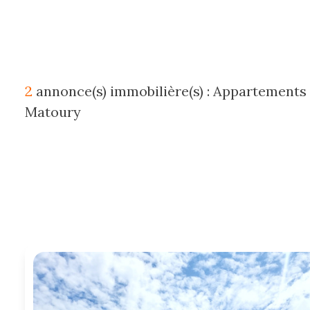
e-
mail
estimation
2
annonce(s) immobilière(s) : Appartements 
contact
Matoury