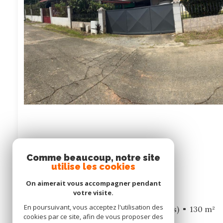
Comme beaucoup, notre site
utilise les cookies
On aimerait vous accompagner pendant
votre visite.
En poursuivant, vous acceptez l'utilisation des
Appartement 5 pièce(s)
4 chambre(s)
130 m²
cookies par ce site, afin de vous proposer des