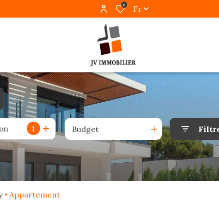
0
Fr
1
ion
Budget
Filtr
y
Appartement