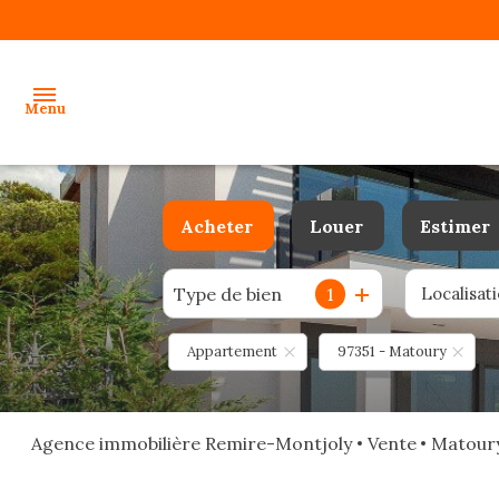
Menu
accueil
Acheter
Louer
Estimer
ventes
Type de bien
1
Localisat
De l'ancien
à l'année
locations
Du neuf
De l'immo pro
Appartement
97351 - Matoury
gestion
De l'immo pro
programmes
neufs
Agence immobilière Remire-Montjoly
Vente
Matour
alerte