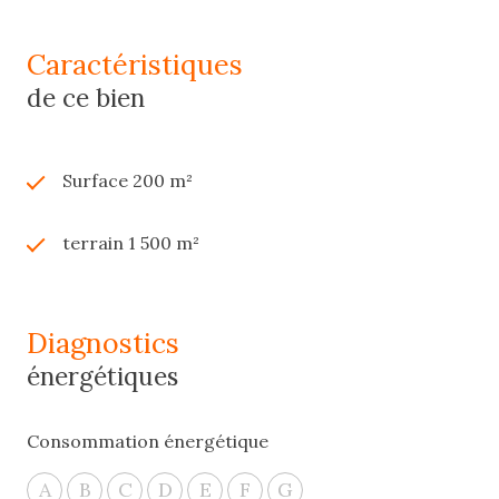
caractéristiques
de ce bien
Surface 200 m²
terrain 1 500 m²
diagnostics
énergétiques
Consommation énergétique
A
B
C
D
E
F
G