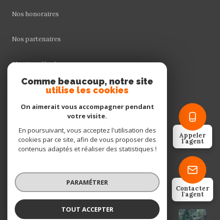
Nos honoraires
Nos partenaires
Mentions légales
Comme beaucoup, notre site
Admin
utilise les cookies
On aimerait vous accompagner pendant
Politique RGPD
votre visite.
En poursuivant, vous acceptez l'utilisation des
Appeler
Cookies
cookies par ce site, afin de vous proposer des
l'agent
contenus adaptés et réaliser des statistiques !
© 2026 | Tous droits réservés
PARAMÉTRER
Contacter
l'agent
Réalisé par
TOUT ACCEPTER
VALENTIN BRION