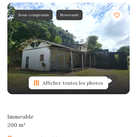
e-
mail
Sous-compromis
Nouveauté
estimation
contact
Afficher toutes les photos
Immeuble
200 m²