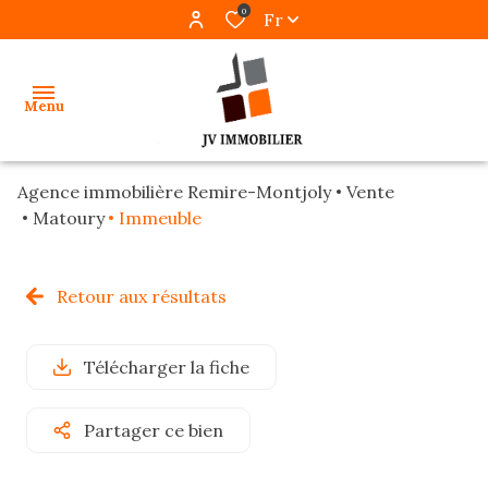
0
Fr
Menu
Agence immobilière Remire-Montjoly
Vente
accueil
Matoury
Immeuble
ventes
Retour aux résultats
locations
gestion
Télécharger la fiche
programmes
Partager ce bien
neufs
alerte